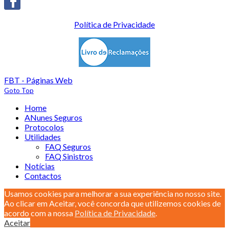
Política de Privacidade
FBT - Páginas Web
Goto Top
Home
ANunes Seguros
Protocolos
Utilidades
FAQ Seguros
FAQ Sinistros
Notícias
Contactos
Usamos cookies para melhorar a sua experiência no nosso site.
Ao clicar em Aceitar, você concorda que utilizemos cookies de
acordo com a nossa
Política de Privacidade
.
Aceitar