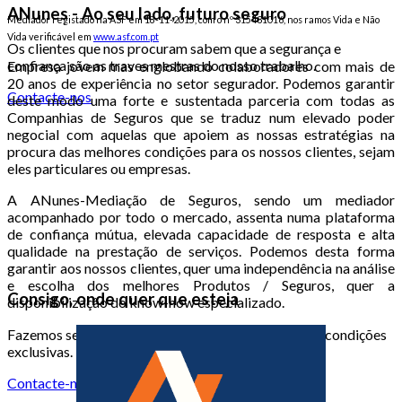
ANunes - Ao seu lado, futuro seguro
Mediador registado na ASF em 18-11-2015, com o nº 315431016, nos ramos Vida e Não
Vida verificável em
www.asf.com.pt
Os clientes que nos procuram sabem que a segurança e
confiança são as traves mestras do nosso trabalho.
Empresa jovem mas englobando colaboradores com mais de
20 anos de experiência no setor segurador. Podemos garantir
Contacte-nos
deste modo uma forte e sustentada parceria com todas as
Companhias de Seguros que se traduz num elevado poder
negocial com aquelas que apoiem as nossas estratégias na
procura das melhores condições para os nossos clientes, sejam
eles particulares ou empresas.
A ANunes-Mediação de Seguros, sendo um mediador
acompanhado por todo o mercado, assenta numa plataforma
de confiança mútua, elevada capacidade de resposta e alta
qualidade na prestação de serviços. Podemos desta forma
garantir aos nossos clientes, quer uma independência na análise
e escolha dos melhores Produtos / Seguros, quer a
Consigo, onde quer que esteja
disponibilização do know-how especializado.
Fazemos seguros em todo o território nacional com condições
exclusivas.
Contacte-nos