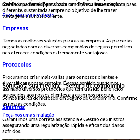
Crédito que temos para si com condições altamente vantajosas.
mercado nacional. E para cada ramo temos uma solução
diferente, sustentada sempre no objetivo de lhe trazer
Peça-nos uma simulação
vantagens a si, nosso cliente.
Empresas
Temos as melhores soluções para a sua empresa. As parcerias
negociadas com as diversas companhias de seguro permitem-
nos oferecer condições extremamente vantajosas.
Protocolos
Procuramos criar mais-valias para os nossos clientes e
diversificar a nossa carteira. É nesse sentido que temos
Solução à sua medida Seguro de condomínio
assinado diversos protocolos que têm trazido benefícios
acrescidos aos nossos clientes e a quem nos procura.
Somos líderes de mercado em Seguro de Condomínio. Confirme
as nossas condições.
Sinistros
Peça-nos uma simulação
Garantimos uma correta assistência e Gestão de Sinistros
assegurando uma regularização rápida e eficaz dos danos
sofridos.